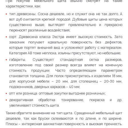
При покупке мебельного щита обычно смотрят на такие
характеристики, как:
тип древесины. Сосна дешевле, но и служит она не так долго. А
вот дуб считается крепкой породой. Дубовые щиты цена которых
существенно выше, выглядят привлекательно и прекрасно
переносят различные воздействия;
сорт. Древесина класса Экстра имеет высокую стоимость. Зато
заказчик получает идеальную поверхность без дефектов,
которые портят внешний вид и усложняют работу с материалом.
Категория АВ тоже неплоха, изъяны присутствуют, но небольшие;
габариты. Существует стандартная сетка размеров,
изготовление под своей размер всегда влияет на конечную
стоимость продукции. Часто определяющим параметром
становится толщина. Для полок присмотритесь к изделиям 18 мм,
для корпусной мебели – 20 мм, для столешниц – 20-30 мм,
подоконников, дверных каркасов – 40 мм;
опт или розница: оптовые закупки выгоднее розничных;
декоративная обработка: тонирование, покраска и др.
увеличивает стоимость щита.
Также обратите внимание на тип щита. Сращенный мебельный щит
дешевле, так как бруски склеиваются и по длине, и по ширине.
Плюсы – интересная шахматная поверхность и высокая прочность.